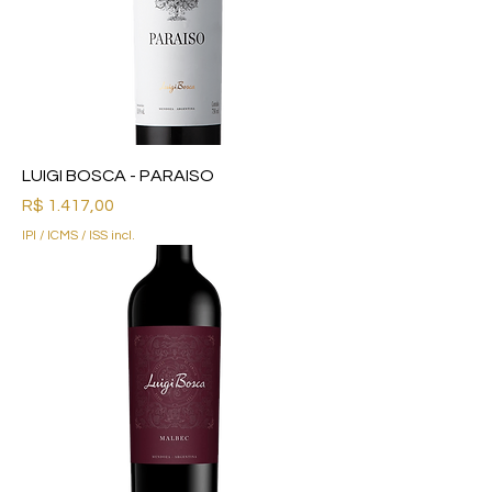
LUIGI BOSCA - PARAISO
Preço
R$ 1.417,00
IPI / ICMS / ISS incl.