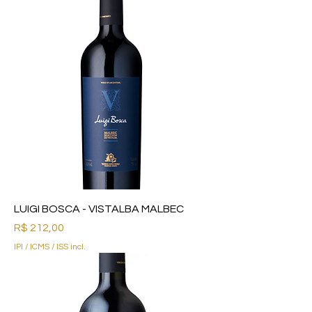
LUIGI BOSCA - VISTALBA MALBEC
Preço
R$ 212,00
IPI / ICMS / ISS incl.