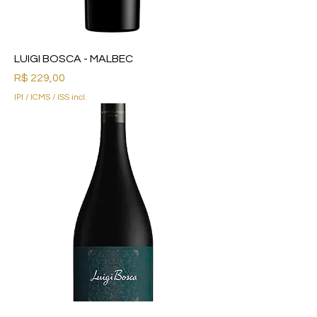
LUIGI BOSCA - MALBEC
Preço
R$ 229,00
IPI / ICMS / ISS incl.