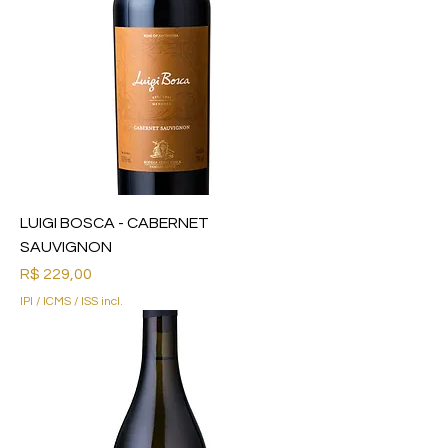
LUIGI BOSCA - CABERNET
SAUVIGNON
Preço
R$ 229,00
IPI / ICMS / ISS incl.