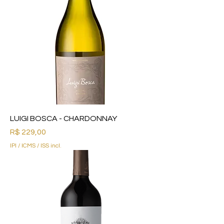
LUIGI BOSCA - CHARDONNAY
Preço
R$ 229,00
IPI / ICMS / ISS incl.