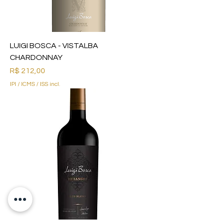
LUIGI BOSCA - VISTALBA
CHARDONNAY
Preço
R$ 212,00
IPI / ICMS / ISS incl.