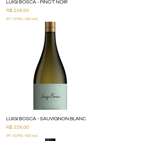
LUIGI BOSCA - PINOT NOIR
Preço
R$ 229,00
IPI / ICMS / ISS incl.
LUIGI BOSCA - SAUVIGNON BLANC
Preço
R$ 229,00
IPI / ICMS / ISS incl.