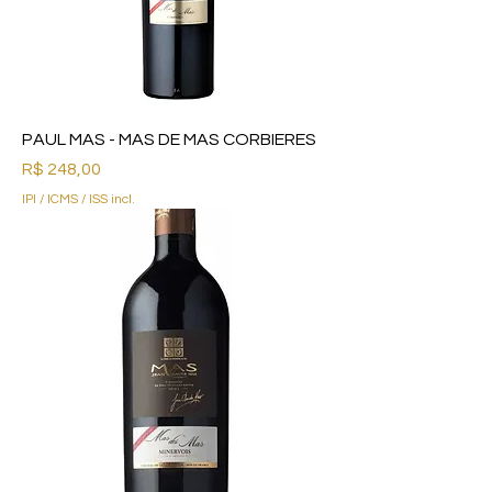
PAUL MAS - MAS DE MAS CORBIERES
Preço
R$ 248,00
IPI / ICMS / ISS incl.