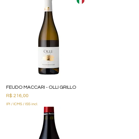
FEUDO MACCARI - OLLI GRILLO
Preço
R$ 216,00
IPI / ICMS / ISS incl.