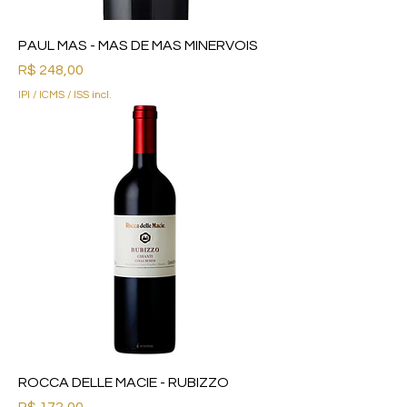
PAUL MAS - MAS DE MAS MINERVOIS
Preço
R$ 248,00
IPI / ICMS / ISS incl.
ROCCA DELLE MACIE - RUBIZZO
Preço
R$ 172,00