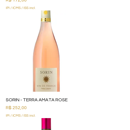
IPI / ICMS / ISS incl.
SORIN - TERRA AMATA ROSE
Preço
R$ 252,00
IPI / ICMS / ISS incl.