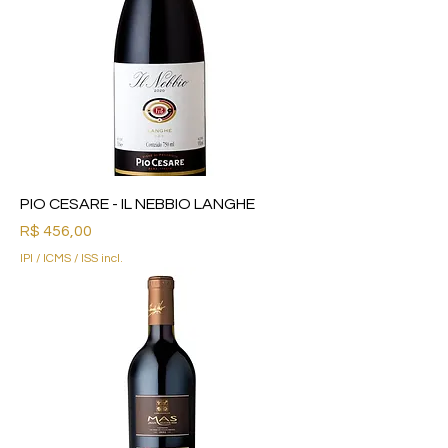
PIO CESARE - IL NEBBIO LANGHE
Preço
R$ 456,00
IPI / ICMS / ISS incl.