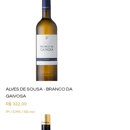
ALVES DE SOUSA - BRANCO DA
GAIVOSA
Preço
R$ 322,00
IPI / ICMS / ISS incl.