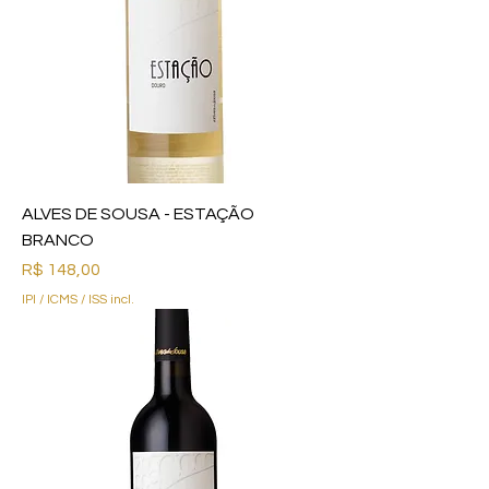
ALVES DE SOUSA - ESTAÇÃO
BRANCO
Preço
R$ 148,00
IPI / ICMS / ISS incl.