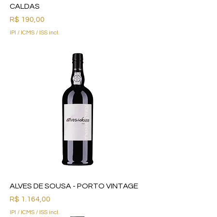
CALDAS
Preço
R$ 190,00
IPI / ICMS / ISS incl.
ALVES DE SOUSA - PORTO VINTAGE
Preço
R$ 1.164,00
IPI / ICMS / ISS incl.