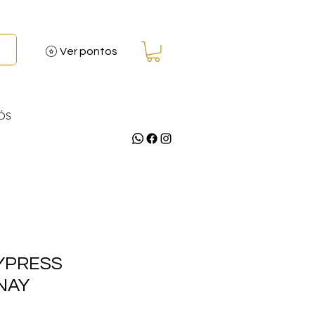
Ver pontos
ÓS
CYPRESS
NAY