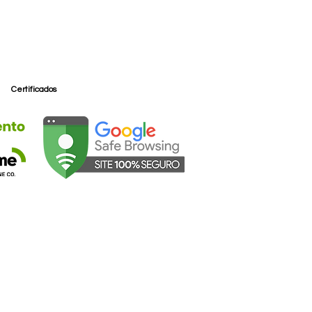
ne Legend” pela Wine Enthusiast,
impactantes, ricos e profundos na
nso de elegância balizado por
cidez refrescante.
Certificados