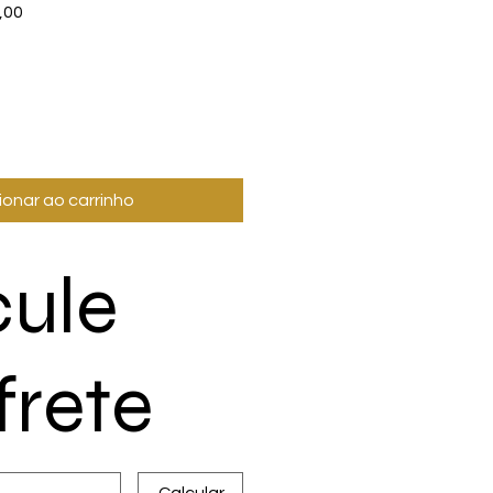
Preço
,00
promocional
ionar ao carrinho
cule
frete