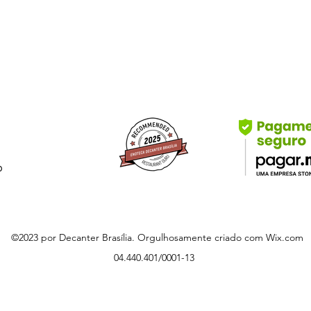
prêmio “American Wi
Jerry produz vinhos 
fruta, e inerente se
taninos sedosos e a
b
©2023 por Decanter Brasília. Orgulhosamente criado com Wix.com
04.440.401/0001-13