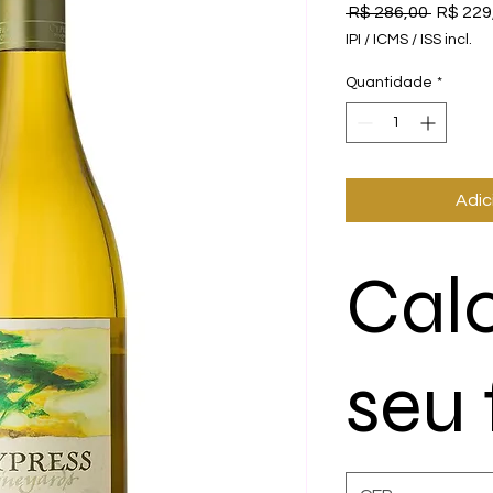
Preço
 R$ 286,00 
R$ 229
normal
IPI / ICMS / ISS incl.
Quantidade
*
Adic
Cal
seu 