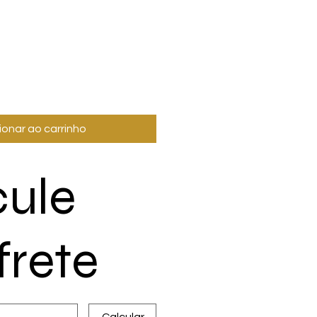
ionar ao carrinho
cule
frete