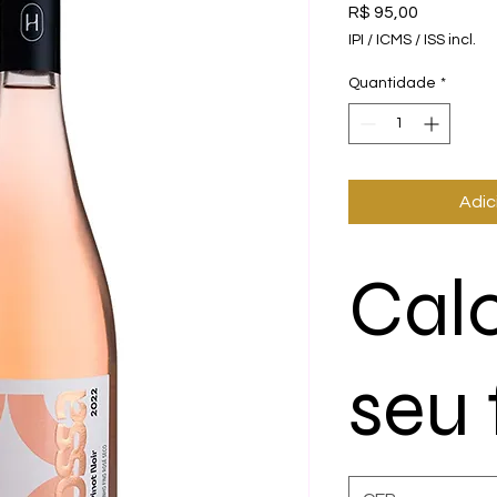
Preço
R$ 95,00
IPI / ICMS / ISS incl.
Quantidade
*
Adic
Cal
seu 