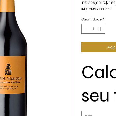
Preço
 R$ 226,00 
R$ 181
normal
IPI / ICMS / ISS incl.
Quantidade
*
Adic
Cal
seu 