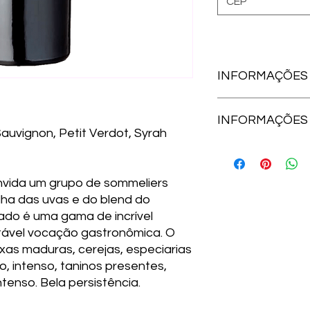
INFORMAÇÕES
Característica do cl
INFORMAÇÕES 
quente, com verões 
auvignon, Petit Verdot, Syrah
brandos e húmidos. 
1000mm.
Amadurecimento:
12
Características do s
francês
rolado, de baixa fert
Elaboração:
Cada va
nvida um grupo de sommeliers
separadamente. Col
lha das uvas e do blend do
cachos, fermentação
tado é uma gama de incrível
barricas de carvalho
notável vocação gastronômica. O
amadurece por 12 me
xas maduras, cerejas, especiarias
engarrafamento.
, intenso, taninos presentes,
Harmonização:
Lasa
barreado; carnes de s
ntenso. Bela persistência.
longamente assada