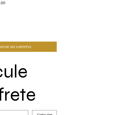
Preço
,00
promocional
ionar ao carrinho
cule
frete