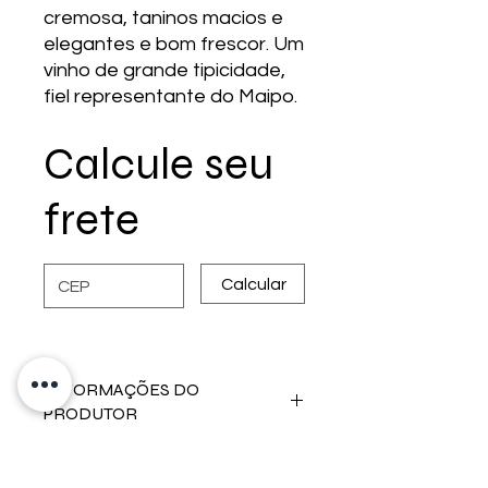
cremosa, taninos macios e
elegantes e bom frescor. Um
vinho de grande tipicidade,
fiel representante do Maipo.
Calcule seu
frete
Calcular
INFORMAÇÕES DO
PRODUTOR
Característica do clima:
Padrão
INFORMAÇÕES DO VINHO
mediterrânico, com 500mm de