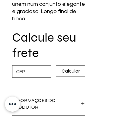
unem num conjunto elegante
e gracioso. Longo final de
boca.
Calcule seu
frete
Calcular
INFORMAÇÕES DO
PRODUTOR
Característica do clima:
Clima
INFORMAÇÕES DO
continental, verões calorosos e
PRODUTOR
invernos frios, e significativa