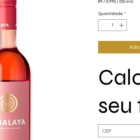
IPI / ICMS / ISS incl.
Quantidade
*
Adic
Cal
seu 