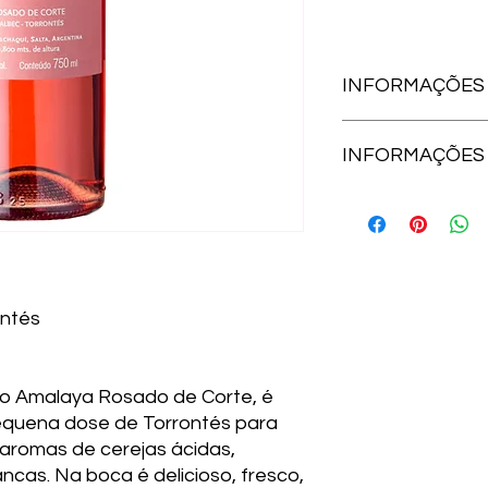
INFORMAÇÕES
Característica do cl
INFORMAÇÕES 
quente, desértico de
120 a 180 mm/ano. 
térmica.
Amadurecimento:
B
Características do s
Elaboração:
Breve m
aluviais, profundos,
cor, seguida de fer
leveduras seleciona
Harmonização:
Perfe
ontés
entradas leves; cozi
tempura; lulas a dor
, o Amalaya Rosado de Corte, é
quena dose de Torrontés para
e aromas de cerejas ácidas,
ancas. Na boca é delicioso, fresco,