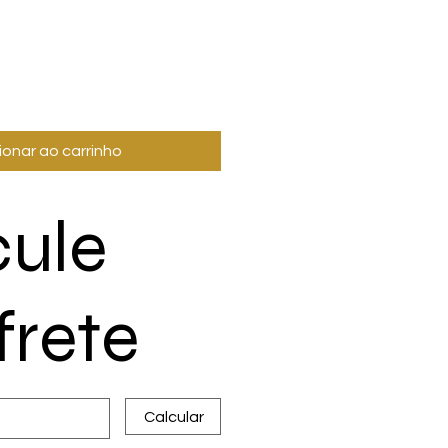
ionar ao carrinho
cule
frete
Calcular