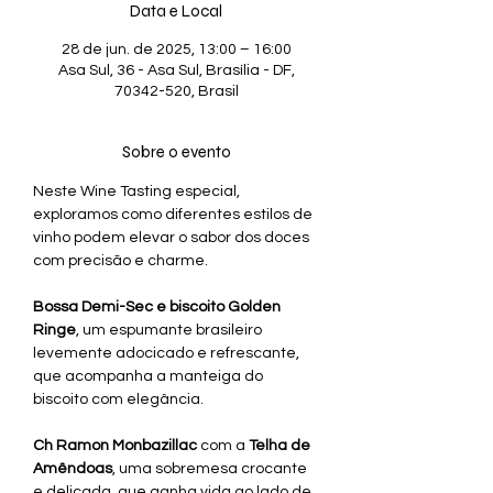
Data e Local
28 de jun. de 2025, 13:00 – 16:00
Asa Sul, 36 - Asa Sul, Brasília - DF,
70342-520, Brasil
Sobre o evento
Neste Wine Tasting especial, 
exploramos como diferentes estilos de 
vinho podem elevar o sabor dos doces 
com precisão e charme.
Bossa Demi-Sec e biscoito Golden 
Ringe
, um espumante brasileiro 
levemente adocicado e refrescante, 
que acompanha a manteiga do 
biscoito com elegância.
Ch Ramon Monbazillac 
com a 
Telha de 
Amêndoas
, uma sobremesa crocante 
e delicada, que ganha vida ao lado de 