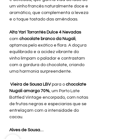
um vinho francês naturalmente doce e 
aromático, que complementa a leveza 
e o toque tostado das amêndoas.
Alta Yarí Torrontés Dulce 4 Nevadas
com 
chocolate branco da Nugali
, 
optamos pelo exótico e flora. A doçura 
equilibrada e a acidez vibrante do 
vinho limpam o paladar e contrastam 
com a gordura do chocolate, criando 
uma harmonia surpreendente.
Vieira de Sousa LBV 
para o 
chocolate 
Nugali amargo 70%
, um Porto Late 
Bottled Vintage encorpado, com notas 
de frutas negras e especiarias que se 
entrelaçam com a intensidade do 
cacau.
Alves de Sousa…