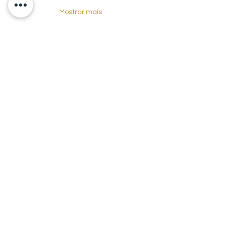
Mostrar mais
Compartilhe esse evento
Redes sociais
enoteca@enotecadecanterbsb.com.br
Política de privacidade e condições
Política de troca/devolução